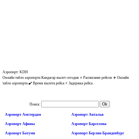
Аэропорт: KDH
Онлайн табло аэропорта Кандагар вылет сегодня ⭐ Расписание рейсов ✈️ Онлайн
табло аэропорта ✔️ Время вылета рейса ⚡ Задержка рейса.
Поиск:
Аэропорт Амстердам
Аэропорт Анталья
Аэропорт Афины
Аэропорт Барселона
Аэропорт Батуми
Аэропорт Берлин Бранденбург