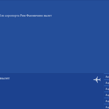
бло аэропорта Рим Фьюмичино вылет
Ав
 вылет
Аэ
Аэ
Аэ
Аэ
Аэ