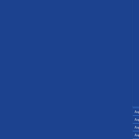
Аэ
Аэ
Аэ
Аэ