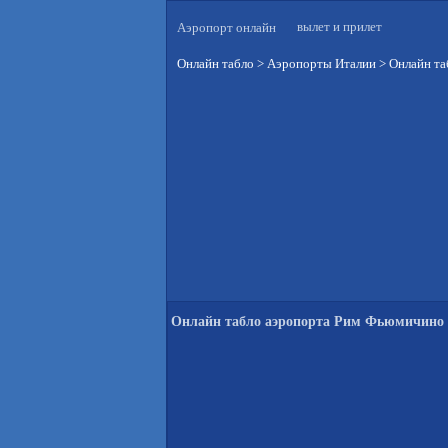
вылет и прилет
Аэропорт онлайн
Онлайн табло
>
Аэропорты Италии
>
Онлайн та
Онлайн табло аэропорта Рим Фьюмичино