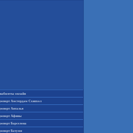
иабилеты онлайн
ропорт Амстердам Схипхол
ропорт Анталья
ропорт Афины
ропорт Барселона
ропорт Батуми