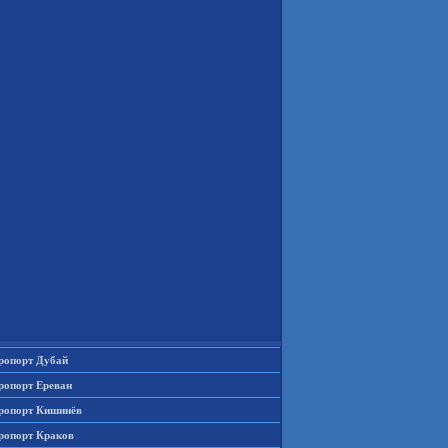
ропорт Дубай
ропорт Ереван
ропорт Кишинёв
ропорт Краков