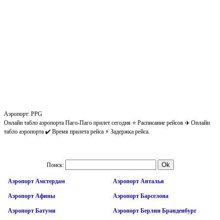
Аэропорт: PPG
Онлайн табло аэропорта Паго-Паго прилет сегодня ⭐ Расписание рейсов ✈️ Онлайн
табло аэропорта ✔️ Время прилета рейса ⚡ Задержка рейса.
Поиск:
Аэропорт Амстердам
Аэропорт Анталья
Аэропорт Афины
Аэропорт Барселона
Аэропорт Батуми
Аэропорт Берлин Бранденбург