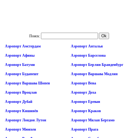
Поиск:
Аэропорт Амстердам
Аэропорт Анталья
Аэропорт Афины
Аэропорт Барселона
Аэропорт Батуми
Аэропорт Берлин Бранденбург
Аэропорт Будапешт
Аэропорт Варшава Модлин
Аэропорт Варшава Шопен
Аэропорт Вена
Аэропорт Вроцлав
Аэропорт Доха
Аэропорт Дубай
Аэропорт Ереван
Аэропорт Кишинёв
Аэропорт Краков
Аэропорт Лондон Лутон
Аэропорт Милан Бергамо
Аэропорт Мюнхен
Аэропорт Прага