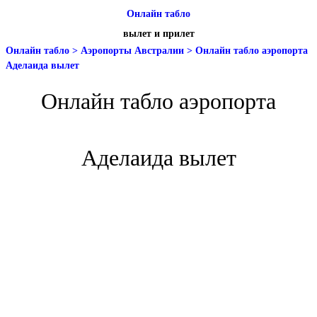
Онлайн табло
вылет и прилет
Онлайн табло
>
Аэропорты Австралии
>
Онлайн табло аэропорта
Аделаида вылет
Онлайн табло аэропорта
Аделаида вылет