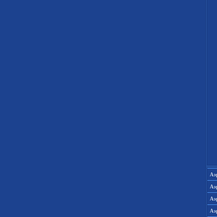
Аэ
Аэ
Аэ
Аэ