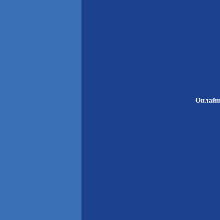
Онлайн 