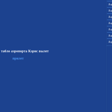
Аэ
Аэ
Аэ
Аэ
Аэ
Аэ
Аэ
табло аэропорта Кэрнс вылет
прилет