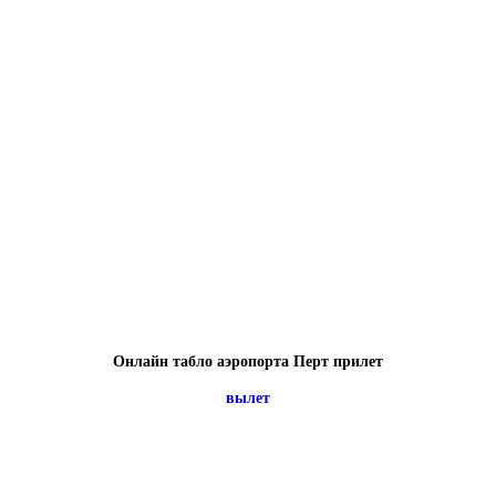
Онлайн табло аэропорта Перт прилет
вылет