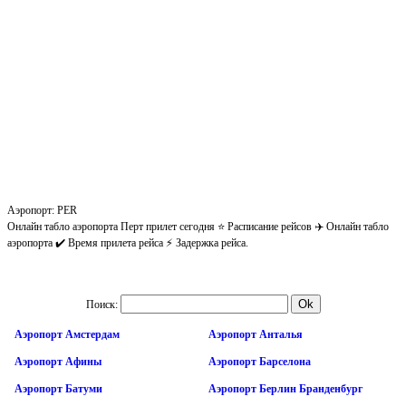
Аэропорт: PER
Онлайн табло аэропорта Перт прилет сегодня ⭐ Расписание рейсов ✈️ Онлайн табло
аэропорта ✔️ Время прилета рейса ⚡ Задержка рейса.
Поиск:
Аэропорт Амстердам
Аэропорт Анталья
Аэропорт Афины
Аэропорт Барселона
Аэропорт Батуми
Аэропорт Берлин Бранденбург