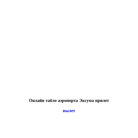
Онлайн табло аэропорта Эксума прилет
вылет