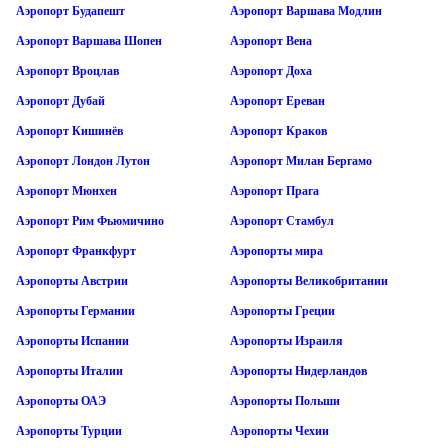
Аэропорт Будапешт
Аэропорт Варшава Модлин
Аэропорт Варшава Шопен
Аэропорт Вена
Аэропорт Вроцлав
Аэропорт Доха
Аэропорт Дубай
Аэропорт Ереван
Аэропорт Кишинёв
Аэропорт Краков
Аэропорт Лондон Лутон
Аэропорт Милан Бергамо
Аэропорт Мюнхен
Аэропорт Прага
Аэропорт Рим Фьюмичино
Аэропорт Стамбул
Аэропорт Франкфурт
Аэропорты мира
Аэропорты Австрии
Аэропорты Великобритании
Аэропорты Германии
Аэропорты Греции
Аэропорты Испании
Аэропорты Израиля
Аэропорты Италии
Аэропорты Нидерландов
Аэропорты ОАЭ
Аэропорты Польши
Аэропорты Турции
Аэропорты Чехии