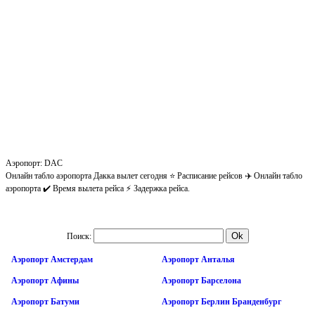
Аэропорт: DAC
Онлайн табло аэропорта Дакка вылет сегодня ⭐ Расписание рейсов ✈️ Онлайн табло
аэропорта ✔️ Время вылета рейса ⚡ Задержка рейса.
Поиск:
Аэропорт Амстердам
Аэропорт Анталья
Аэропорт Афины
Аэропорт Барселона
Аэропорт Батуми
Аэропорт Берлин Бранденбург