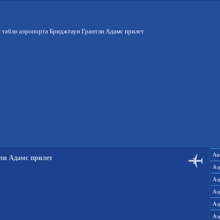
 табло аэропорта Бриджтаун Грантли Адамс прилет
Ав
ли Адамс прилет
Аэ
Аэ
Аэ
Аэ
Аэ