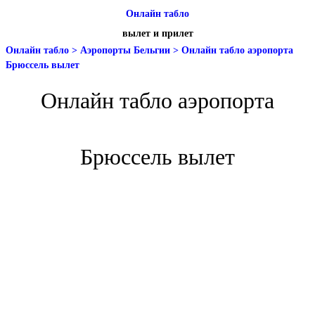
Онлайн табло
вылет и прилет
Онлайн табло
>
Аэропорты Бельгии
>
Онлайн табло аэропорта
Брюссель вылет
Онлайн табло аэропорта
Брюссель вылет