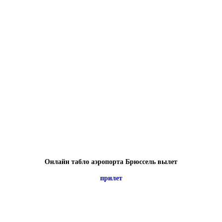
Онлайн табло аэропорта Брюссель вылет
прилет