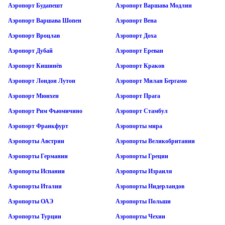
Аэропорт Будапешт
Аэропорт Варшава Модлин
Аэропорт Варшава Шопен
Аэропорт Вена
Аэропорт Вроцлав
Аэропорт Доха
Аэропорт Дубай
Аэропорт Ереван
Аэропорт Кишинёв
Аэропорт Краков
Аэропорт Лондон Лутон
Аэропорт Милан Бергамо
Аэропорт Мюнхен
Аэропорт Прага
Аэропорт Рим Фьюмичино
Аэропорт Стамбул
Аэропорт Франкфурт
Аэропорты мира
Аэропорты Австрии
Аэропорты Великобритании
Аэропорты Германии
Аэропорты Греции
Аэропорты Испании
Аэропорты Израиля
Аэропорты Италии
Аэропорты Нидерландов
Аэропорты ОАЭ
Аэропорты Польши
Аэропорты Турции
Аэропорты Чехии