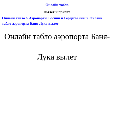
Онлайн табло
вылет и прилет
Онлайн табло
>
Аэропорты Боснии и Герцеговины
>
Онлайн
табло аэропорта Баня-Лука вылет
Онлайн табло аэропорта Баня-
Лука вылет