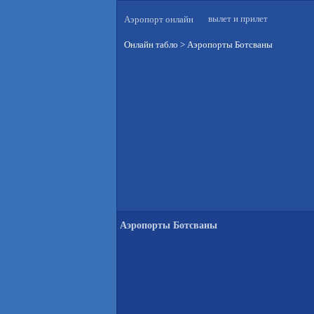
вылет и прилет
Аэропорт онлайн
Онлайн табло
>
Аэропорты Ботсваны
Аэропорты Ботсваны