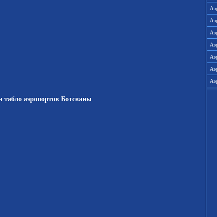
Аэ
Аэ
Аэ
Аэ
Аэ
Аэ
Аэ
 табло аэропортов Ботсваны