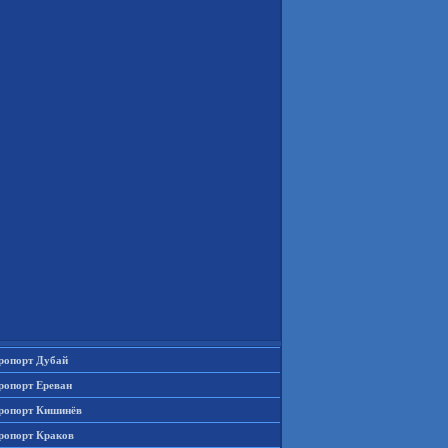
ропорт Дубай
ропорт Ереван
ропорт Кишинёв
ропорт Краков