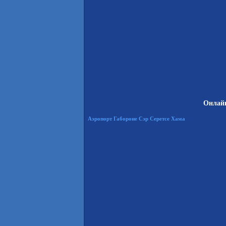
Онлайн
Аэропорт Габороне Сэр Серетсе Хама