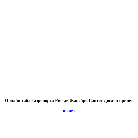
Онлайн табло аэропорта Рио-де-Жанейро Сантос Дюмон прилет
вылет