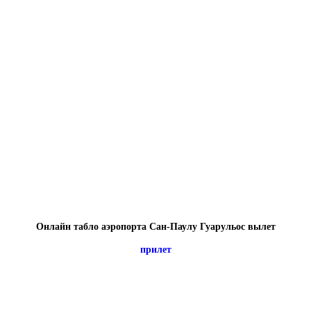
Онлайн табло аэропорта Сан-Паулу Гуарульос вылет
прилет