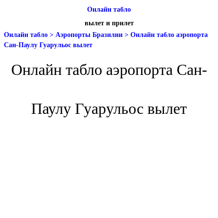
Онлайн табло
вылет и прилет
Онлайн табло
>
Аэропорты Бразилии
>
Онлайн табло аэропорта
Сан-Паулу Гуарульос вылет
Онлайн табло аэропорта Сан-
Паулу Гуарульос вылет