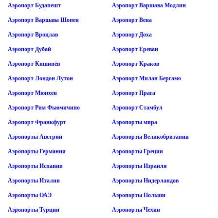
Аэропорт Будапешт
Аэропорт Варшава Модлин
Аэропорт Варшава Шопен
Аэропорт Вена
Аэропорт Вроцлав
Аэропорт Доха
Аэропорт Дубай
Аэропорт Ереван
Аэропорт Кишинёв
Аэропорт Краков
Аэропорт Лондон Лутон
Аэропорт Милан Бергамо
Аэропорт Мюнхен
Аэропорт Прага
Аэропорт Рим Фьюмичино
Аэропорт Стамбул
Аэропорт Франкфурт
Аэропорты мира
Аэропорты Австрии
Аэропорты Великобритании
Аэропорты Германии
Аэропорты Греции
Аэропорты Испании
Аэропорты Израиля
Аэропорты Италии
Аэропорты Нидерландов
Аэропорты ОАЭ
Аэропорты Польши
Аэропорты Турции
Аэропорты Чехии