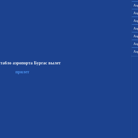
Аэ
Аэ
Аэ
Аэ
Аэ
Аэ
Аэ
табло аэропорта Бургас вылет
прилет