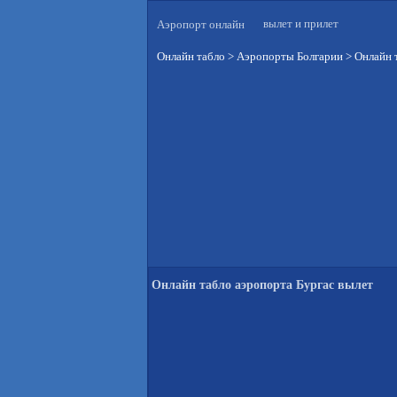
вылет и прилет
Аэропорт онлайн
Онлайн табло
>
Аэропорты Болгарии
>
Онлайн 
Онлайн табло аэропорта Бургас вылет