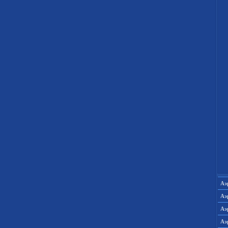
Аэ
Аэ
Аэ
Аэ