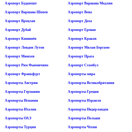
Аэропорт Будапешт
Аэропорт Варшава Модлин
Аэропорт Варшава Шопен
Аэропорт Вена
Аэропорт Вроцлав
Аэропорт Доха
Аэропорт Дубай
Аэропорт Ереван
Аэропорт Кишинёв
Аэропорт Краков
Аэропорт Лондон Лутон
Аэропорт Милан Бергамо
Аэропорт Мюнхен
Аэропорт Прага
Аэропорт Рим Фьюмичино
Аэропорт Стамбул
Аэропорт Франкфурт
Аэропорты мира
Аэропорты Австрии
Аэропорты Великобритании
Аэропорты Германии
Аэропорты Греции
Аэропорты Испании
Аэропорты Израиля
Аэропорты Италии
Аэропорты Нидерландов
Аэропорты ОАЭ
Аэропорты Польши
Аэропорты Турции
Аэропорты Чехии