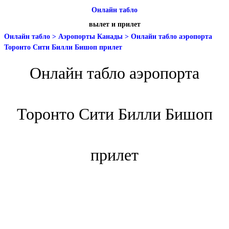
Онлайн табло
вылет и прилет
Онлайн табло
>
Аэропорты Канады
>
Онлайн табло аэропорта
Торонто Сити Билли Бишоп прилет
Онлайн табло аэропорта
Торонто Сити Билли Бишоп
прилет