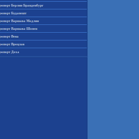
ропорт Берлин Бранденбург
ропорт Будапешт
ропорт Варшава Модлин
ропорт Варшава Шопен
ропорт Вена
ропорт Вроцлав
ропорт Доха