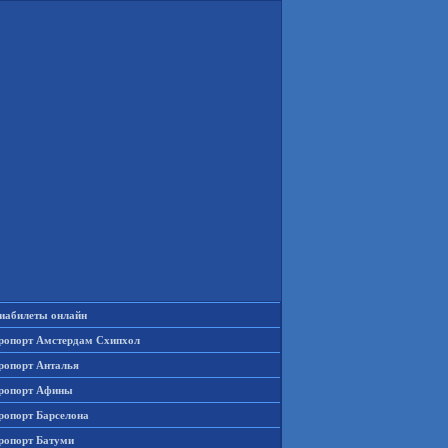
иабилеты онлайн
ропорт Амстердам Схипхол
ропорт Анталья
ропорт Афины
ропорт Барселона
ропорт Батуми