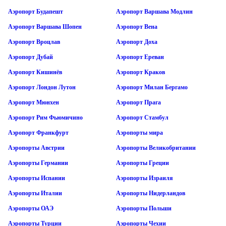
Аэропорт Будапешт
Аэропорт Варшава Модлин
Аэропорт Варшава Шопен
Аэропорт Вена
Аэропорт Вроцлав
Аэропорт Доха
Аэропорт Дубай
Аэропорт Ереван
Аэропорт Кишинёв
Аэропорт Краков
Аэропорт Лондон Лутон
Аэропорт Милан Бергамо
Аэропорт Мюнхен
Аэропорт Прага
Аэропорт Рим Фьюмичино
Аэропорт Стамбул
Аэропорт Франкфурт
Аэропорты мира
Аэропорты Австрии
Аэропорты Великобритании
Аэропорты Германии
Аэропорты Греции
Аэропорты Испании
Аэропорты Израиля
Аэропорты Италии
Аэропорты Нидерландов
Аэропорты ОАЭ
Аэропорты Польши
Аэропорты Турции
Аэропорты Чехии