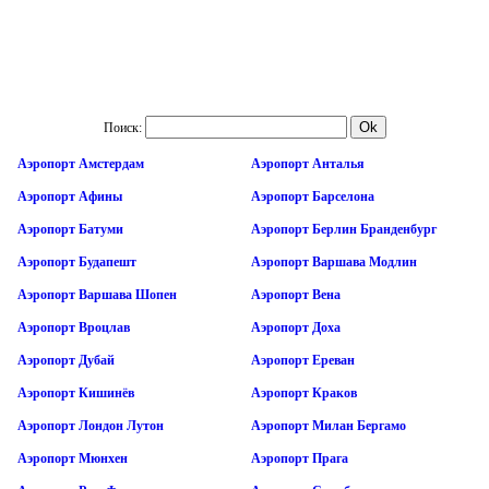
Поиск:
Аэропорт Амстердам
Аэропорт Анталья
Аэропорт Афины
Аэропорт Барселона
Аэропорт Батуми
Аэропорт Берлин Бранденбург
Аэропорт Будапешт
Аэропорт Варшава Модлин
Аэропорт Варшава Шопен
Аэропорт Вена
Аэропорт Вроцлав
Аэропорт Доха
Аэропорт Дубай
Аэропорт Ереван
Аэропорт Кишинёв
Аэропорт Краков
Аэропорт Лондон Лутон
Аэропорт Милан Бергамо
Аэропорт Мюнхен
Аэропорт Прага