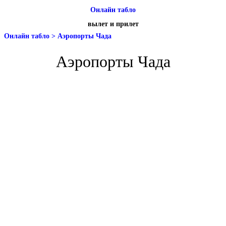
Онлайн табло
вылет и прилет
Онлайн табло
>
Аэропорты Чада
Аэропорты Чада