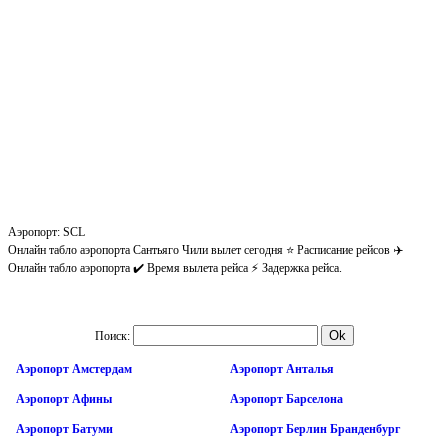
Аэропорт: SCL
Онлайн табло аэропорта Сантьяго Чили вылет сегодня ⭐ Расписание рейсов ✈️
Онлайн табло аэропорта ✔️ Время вылета рейса ⚡ Задержка рейса.
Поиск:
Аэропорт Амстердам
Аэропорт Анталья
Аэропорт Афины
Аэропорт Барселона
Аэропорт Батуми
Аэропорт Берлин Бранденбург