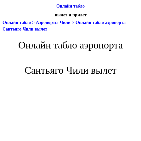
Онлайн табло
вылет и прилет
Онлайн табло
>
Аэропорты Чили
>
Онлайн табло аэропорта
Сантьяго Чили вылет
Онлайн табло аэропорта
Сантьяго Чили вылет