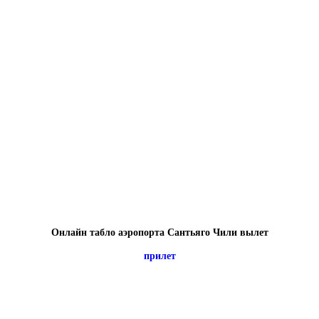
Онлайн табло аэропорта Сантьяго Чили вылет
прилет