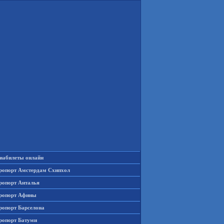
иабилеты онлайн
ропорт Амстердам Схипхол
ропорт Анталья
ропорт Афины
ропорт Барселона
ропорт Батуми