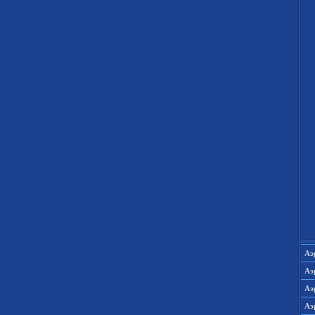
Аэ
Аэ
Аэ
Аэ