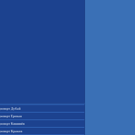
ропорт Дубай
ропорт Ереван
ропорт Кишинёв
ропорт Краков