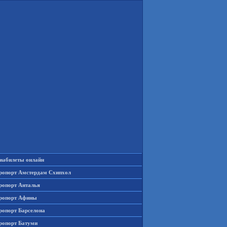
иабилеты онлайн
ропорт Амстердам Схипхол
ропорт Анталья
ропорт Афины
ропорт Барселона
ропорт Батуми