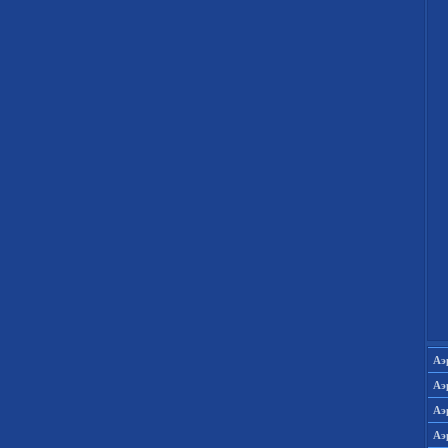
Аэ
Аэ
Аэ
Аэ