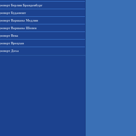
ропорт Берлин Бранденбург
ропорт Будапешт
ропорт Варшава Модлин
ропорт Варшава Шопен
ропорт Вена
ропорт Вроцлав
ропорт Доха