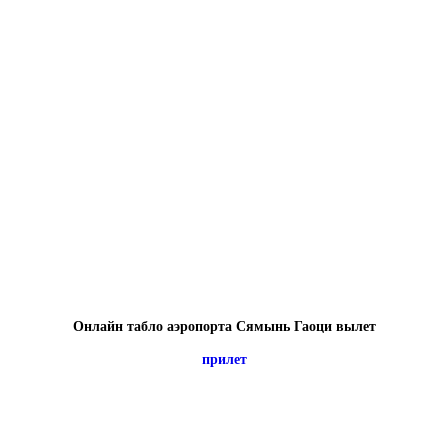
Онлайн табло аэропорта Сямынь Гаоци вылет
прилет