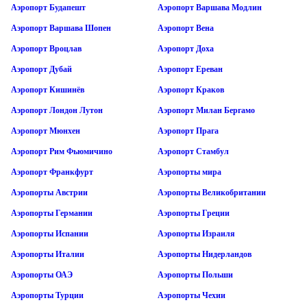
Аэропорт Будапешт
Аэропорт Варшава Модлин
Аэропорт Варшава Шопен
Аэропорт Вена
Аэропорт Вроцлав
Аэропорт Доха
Аэропорт Дубай
Аэропорт Ереван
Аэропорт Кишинёв
Аэропорт Краков
Аэропорт Лондон Лутон
Аэропорт Милан Бергамо
Аэропорт Мюнхен
Аэропорт Прага
Аэропорт Рим Фьюмичино
Аэропорт Стамбул
Аэропорт Франкфурт
Аэропорты мира
Аэропорты Австрии
Аэропорты Великобритании
Аэропорты Германии
Аэропорты Греции
Аэропорты Испании
Аэропорты Израиля
Аэропорты Италии
Аэропорты Нидерландов
Аэропорты ОАЭ
Аэропорты Польши
Аэропорты Турции
Аэропорты Чехии