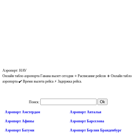
Аэропорт: HAV
Онлайн табло аэропорта Гавана вылет сегодня ⭐ Расписание рейсов ✈️ Онлайн табло
аэропорта ✔️ Время вылета рейса ⚡ Задержка рейса.
Поиск:
Аэропорт Амстердам
Аэропорт Анталья
Аэропорт Афины
Аэропорт Барселона
Аэропорт Батуми
Аэропорт Берлин Бранденбург