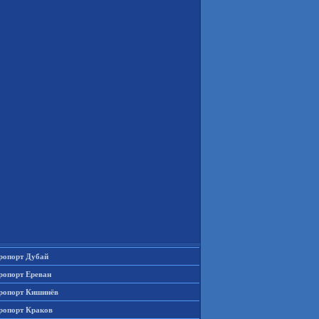
ропорт Дубай
ропорт Ереван
ропорт Кишинёв
ропорт Краков