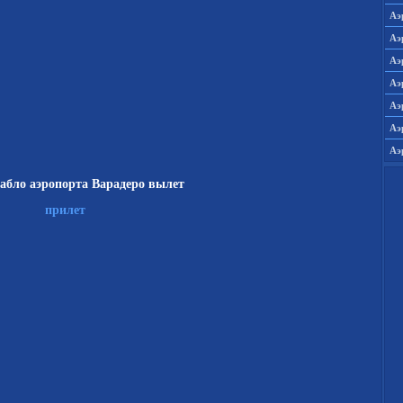
Аэ
Аэ
Аэ
Аэ
Аэ
Аэ
Аэ
абло аэропорта Варадеро вылет
прилет