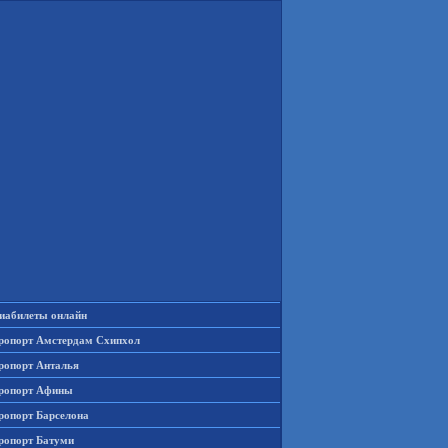
иабилеты онлайн
ропорт Амстердам Схипхол
ропорт Анталья
ропорт Афины
ропорт Барселона
ропорт Батуми