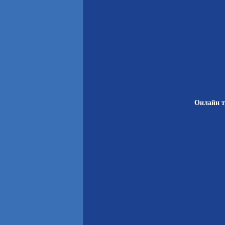
Онлайн т