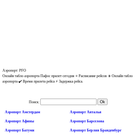
Аэропорт: PFO
Онлайн табло аэропорта Пафос прилет сегодня ⭐ Расписание рейсов ✈️ Онлайн табло
аэропорта ✔️ Время прилета рейса ⚡ Задержка рейса.
Поиск:
Аэропорт Амстердам
Аэропорт Анталья
Аэропорт Афины
Аэропорт Барселона
Аэропорт Батуми
Аэропорт Берлин Бранденбург