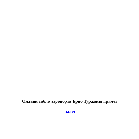
Онлайн табло аэропорта Брно Туржаны прилет
вылет