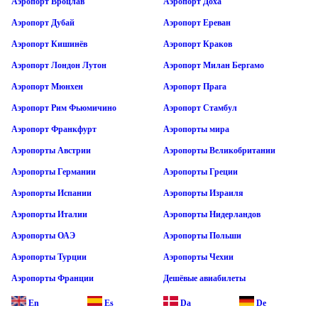
Аэропорт Вроцлав
Аэропорт Доха
Аэропорт Дубай
Аэропорт Ереван
Аэропорт Кишинёв
Аэропорт Краков
Аэропорт Лондон Лутон
Аэропорт Милан Бергамо
Аэропорт Мюнхен
Аэропорт Прага
Аэропорт Рим Фьюмичино
Аэропорт Стамбул
Аэропорт Франкфурт
Аэропорты мира
Аэропорты Австрии
Аэропорты Великобритании
Аэропорты Германии
Аэропорты Греции
Аэропорты Испании
Аэропорты Израиля
Аэропорты Италии
Аэропорты Нидерландов
Аэропорты ОАЭ
Аэропорты Польши
Аэропорты Турции
Аэропорты Чехии
Аэропорты Франции
Дешёвые авиабилеты
En
Es
Da
De