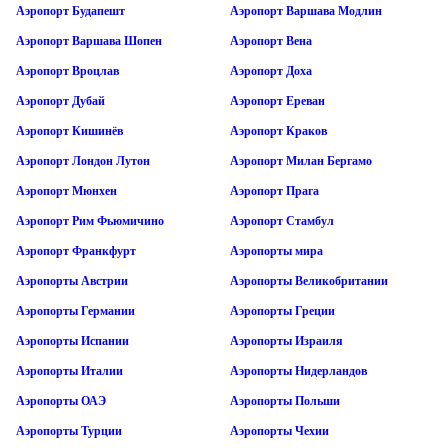
Аэропорт Будапешт
Аэропорт Варшава Модлин
Аэропорт Варшава Шопен
Аэропорт Вена
Аэропорт Вроцлав
Аэропорт Доха
Аэропорт Дубай
Аэропорт Ереван
Аэропорт Кишинёв
Аэропорт Краков
Аэропорт Лондон Лутон
Аэропорт Милан Бергамо
Аэропорт Мюнхен
Аэропорт Прага
Аэропорт Рим Фьюмичино
Аэропорт Стамбул
Аэропорт Франкфурт
Аэропорты мира
Аэропорты Австрии
Аэропорты Великобритании
Аэропорты Германии
Аэропорты Греции
Аэропорты Испании
Аэропорты Израиля
Аэропорты Италии
Аэропорты Нидерландов
Аэропорты ОАЭ
Аэропорты Польши
Аэропорты Турции
Аэропорты Чехии