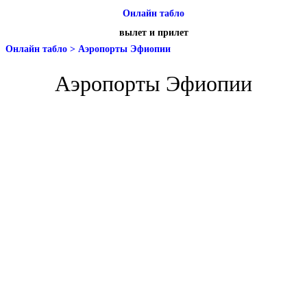
Онлайн табло
вылет и прилет
Онлайн табло
>
Аэропорты Эфиопии
Аэропорты Эфиопии