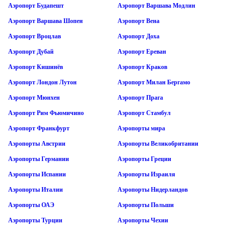
Аэропорт Будапешт
Аэропорт Варшава Модлин
Аэропорт Варшава Шопен
Аэропорт Вена
Аэропорт Вроцлав
Аэропорт Доха
Аэропорт Дубай
Аэропорт Ереван
Аэропорт Кишинёв
Аэропорт Краков
Аэропорт Лондон Лутон
Аэропорт Милан Бергамо
Аэропорт Мюнхен
Аэропорт Прага
Аэропорт Рим Фьюмичино
Аэропорт Стамбул
Аэропорт Франкфурт
Аэропорты мира
Аэропорты Австрии
Аэропорты Великобритании
Аэропорты Германии
Аэропорты Греции
Аэропорты Испании
Аэропорты Израиля
Аэропорты Италии
Аэропорты Нидерландов
Аэропорты ОАЭ
Аэропорты Польши
Аэропорты Турции
Аэропорты Чехии