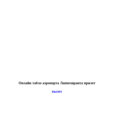
Онлайн табло аэропорта Лаппеэнранта прилет
вылет