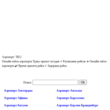
Аэропорт: TKU
Онлайн табло аэропорта Турку прилет сегодня ⭐ Расписание рейсов ✈️ Онлайн табло
аэропорта ✔️ Время прилета рейса ⚡ Задержка рейса.
Поиск:
Аэропорт Амстердам
Аэропорт Анталья
Аэропорт Афины
Аэропорт Барселона
Аэропорт Батуми
Аэропорт Берлин Бранденбург