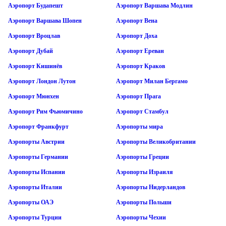
Аэропорт Будапешт
Аэропорт Варшава Модлин
Аэропорт Варшава Шопен
Аэропорт Вена
Аэропорт Вроцлав
Аэропорт Доха
Аэропорт Дубай
Аэропорт Ереван
Аэропорт Кишинёв
Аэропорт Краков
Аэропорт Лондон Лутон
Аэропорт Милан Бергамо
Аэропорт Мюнхен
Аэропорт Прага
Аэропорт Рим Фьюмичино
Аэропорт Стамбул
Аэропорт Франкфурт
Аэропорты мира
Аэропорты Австрии
Аэропорты Великобритании
Аэропорты Германии
Аэропорты Греции
Аэропорты Испании
Аэропорты Израиля
Аэропорты Италии
Аэропорты Нидерландов
Аэропорты ОАЭ
Аэропорты Польши
Аэропорты Турции
Аэропорты Чехии