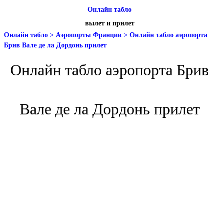
Онлайн табло
вылет и прилет
Онлайн табло
>
Аэропорты Франции
>
Онлайн табло аэропорта
Брив Вале де ла Дордонь прилет
Онлайн табло аэропорта Брив
Вале де ла Дордонь прилет