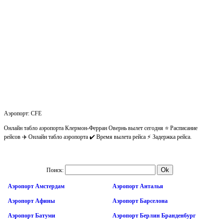
Аэропорт: CFE
Онлайн табло аэропорта Клермон-Ферран Овернь вылет сегодня ⭐ Расписание
рейсов ✈️ Онлайн табло аэропорта ✔️ Время вылета рейса ⚡ Задержка рейса.
Поиск:
Аэропорт Амстердам
Аэропорт Анталья
Аэропорт Афины
Аэропорт Барселона
Аэропорт Батуми
Аэропорт Берлин Бранденбург