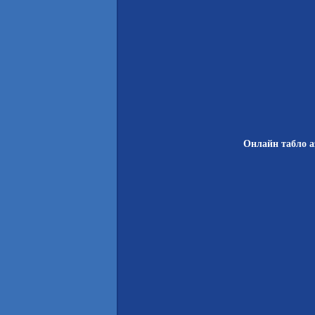
Онлайн табло а