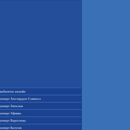
иабилеты онлайн
ропорт Амстердам Схипхол
ропорт Анталья
ропорт Афины
ропорт Барселона
ропорт Батуми