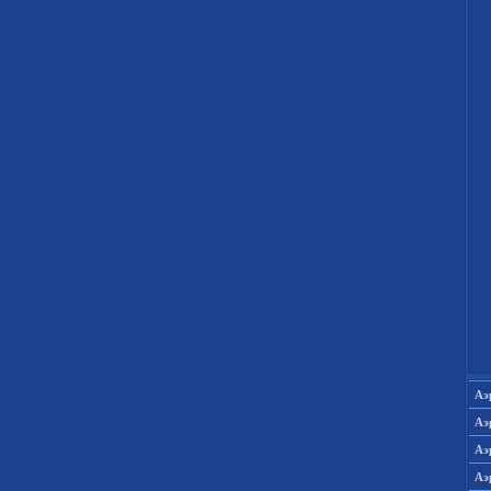
Аэ
Аэ
Аэ
Аэ