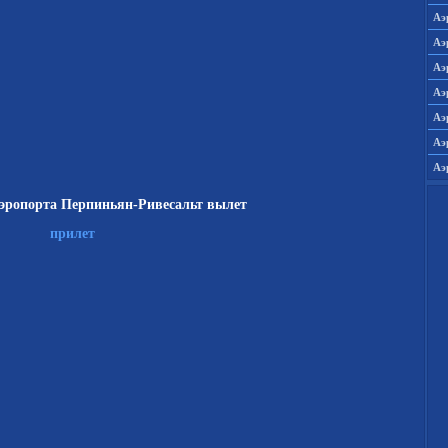
Аэ
Аэ
Аэ
Аэ
Аэ
Аэ
Аэ
эропорта Перпиньян-Ривесальт вылет
прилет