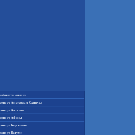
иабилеты онлайн
ропорт Амстердам Схипхол
ропорт Анталья
ропорт Афины
ропорт Барселона
ропорт Батуми