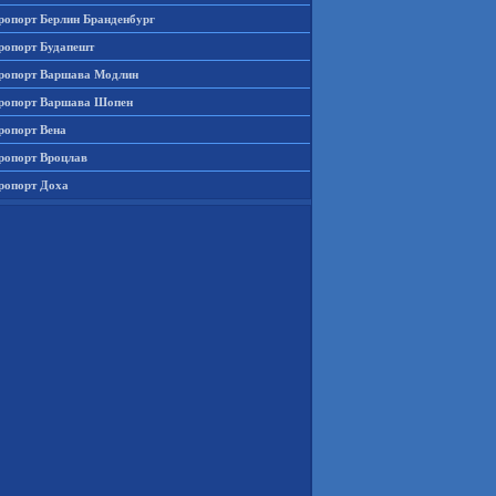
ропорт Берлин Бранденбург
ропорт Будапешт
ропорт Варшава Модлин
ропорт Варшава Шопен
ропорт Вена
ропорт Вроцлав
ропорт Доха