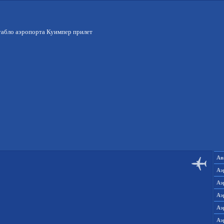
табло аэропорта Куимпер прилет
Ав
Аэ
Аэ
Аэ
Аэ
Аэ