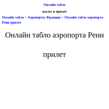
Онлайн табло
вылет и прилет
Онлайн табло
>
Аэропорты Франции
>
Онлайн табло аэропорта
Ренн прилет
Онлайн табло аэропорта Ренн
прилет