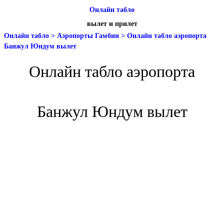
Онлайн табло
вылет и прилет
Онлайн табло
>
Аэропорты Гамбии
>
Онлайн табло аэропорта
Банжул Юндум вылет
Онлайн табло аэропорта
Банжул Юндум вылет