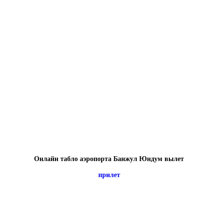
Онлайн табло аэропорта Банжул Юндум вылет
прилет