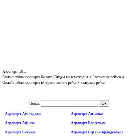
Аэропорт: BJL
Онлайн табло аэропорта Банжул Юндум вылет сегодня ⭐ Расписание рейсов ✈️
Онлайн табло аэропорта ✔️ Время вылета рейса ⚡ Задержка рейса.
Поиск:
Аэропорт Амстердам
Аэропорт Анталья
Аэропорт Афины
Аэропорт Барселона
Аэропорт Батуми
Аэропорт Берлин Бранденбург