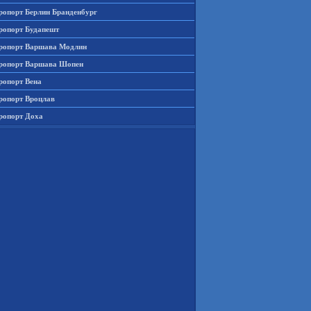
ропорт Берлин Бранденбург
ропорт Будапешт
ропорт Варшава Модлин
ропорт Варшава Шопен
ропорт Вена
ропорт Вроцлав
ропорт Доха