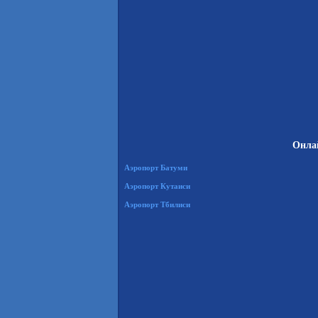
Онлай
Аэропорт Батуми
Аэропорт Кутаиси
Аэропорт Тбилиси