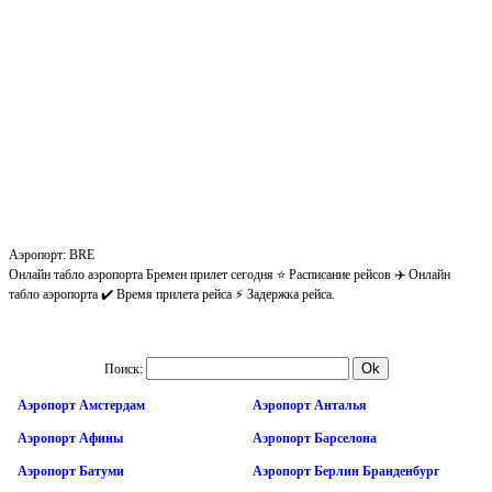
Аэропорт: BRE
Онлайн табло аэропорта Бремен прилет сегодня ⭐ Расписание рейсов ✈️ Онлайн
табло аэропорта ✔️ Время прилета рейса ⚡ Задержка рейса.
Поиск:
Аэропорт Амстердам
Аэропорт Анталья
Аэропорт Афины
Аэропорт Барселона
Аэропорт Батуми
Аэропорт Берлин Бранденбург