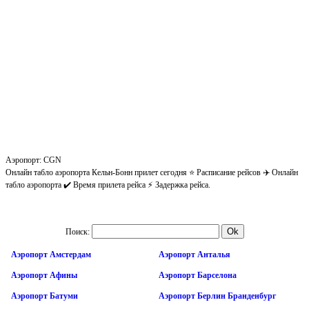
Аэропорт: CGN
Онлайн табло аэропорта Кельн-Бонн прилет сегодня ⭐ Расписание рейсов ✈️ Онлайн
табло аэропорта ✔️ Время прилета рейса ⚡ Задержка рейса.
Поиск:
Аэропорт Амстердам
Аэропорт Анталья
Аэропорт Афины
Аэропорт Барселона
Аэропорт Батуми
Аэропорт Берлин Бранденбург