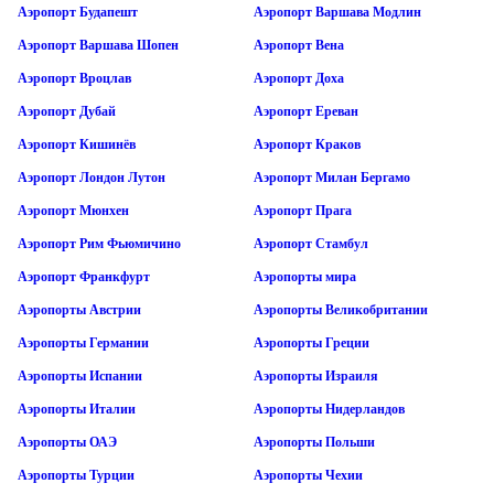
Аэропорт Будапешт
Аэропорт Варшава Модлин
Аэропорт Варшава Шопен
Аэропорт Вена
Аэропорт Вроцлав
Аэропорт Доха
Аэропорт Дубай
Аэропорт Ереван
Аэропорт Кишинёв
Аэропорт Краков
Аэропорт Лондон Лутон
Аэропорт Милан Бергамо
Аэропорт Мюнхен
Аэропорт Прага
Аэропорт Рим Фьюмичино
Аэропорт Стамбул
Аэропорт Франкфурт
Аэропорты мира
Аэропорты Австрии
Аэропорты Великобритании
Аэропорты Германии
Аэропорты Греции
Аэропорты Испании
Аэропорты Израиля
Аэропорты Италии
Аэропорты Нидерландов
Аэропорты ОАЭ
Аэропорты Польши
Аэропорты Турции
Аэропорты Чехии