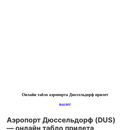
Онлайн табло аэропорта Дюссельдорф прилет
вылет