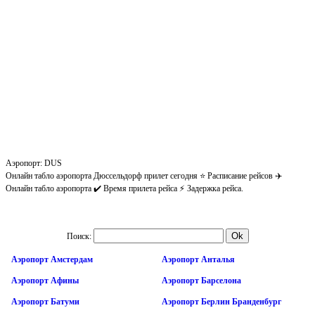
Аэропорт: DUS
Онлайн табло аэропорта Дюссельдорф прилет сегодня ⭐ Расписание рейсов ✈️
Онлайн табло аэропорта ✔️ Время прилета рейса ⚡ Задержка рейса.
Поиск:
Аэропорт Амстердам
Аэропорт Анталья
Аэропорт Афины
Аэропорт Барселона
Аэропорт Батуми
Аэропорт Берлин Бранденбург