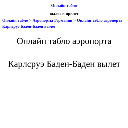
Онлайн табло
вылет и прилет
Онлайн табло
>
Аэропорты Германии
>
Онлайн табло аэропорта
Карлсруэ Баден-Баден вылет
Онлайн табло аэропорта
Карлсруэ Баден-Баден вылет