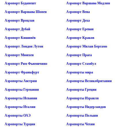
Аэропорт Будапешт
Аэропорт Варшава Модлин
Аэропорт Варшава Шопен
Аэропорт Вена
Аэропорт Вроцлав
Аэропорт Доха
Аэропорт Дубай
Аэропорт Ереван
Аэропорт Кишинёв
Аэропорт Краков
Аэропорт Лондон Лутон
Аэропорт Милан Бергамо
Аэропорт Мюнхен
Аэропорт Прага
Аэропорт Рим Фьюмичино
Аэропорт Стамбул
Аэропорт Франкфурт
Аэропорты мира
Аэропорты Австрии
Аэропорты Великобритании
Аэропорты Германии
Аэропорты Греции
Аэропорты Испании
Аэропорты Израиля
Аэропорты Италии
Аэропорты Нидерландов
Аэропорты ОАЭ
Аэропорты Польши
Аэропорты Турции
Аэропорты Чехии