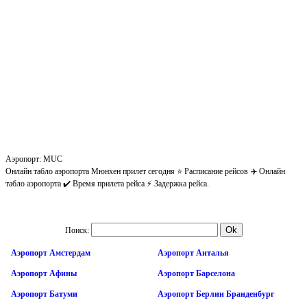
Аэропорт: MUC
Онлайн табло аэропорта Мюнхен прилет сегодня ⭐ Расписание рейсов ✈️ Онлайн
табло аэропорта ✔️ Время прилета рейса ⚡ Задержка рейса.
Поиск:
Аэропорт Амстердам
Аэропорт Анталья
Аэропорт Афины
Аэропорт Барселона
Аэропорт Батуми
Аэропорт Берлин Бранденбург