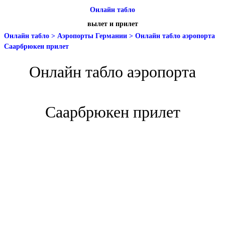
Онлайн табло
вылет и прилет
Онлайн табло
>
Аэропорты Германии
>
Онлайн табло аэропорта
Саарбрюкен прилет
Онлайн табло аэропорта
Саарбрюкен прилет